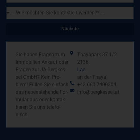
Nächste
Alternative:
Sie haben Fra­gen zum
Tha­ya­park 37 1/2
Immo­bi­li­en Ankauf oder
2136,
Fra­gen zur JA Berg­kes­
Laa
sel GmbH? Kein Pro­
an der Tha­ya
blem! Fül­len Sie ein­fach
+43 660 7400304
das neben­ste­hen­de For­
info@bergkessel.at
mu­lar aus oder kon­tak­
tie­ren Sie uns tele­fo­
nisch.