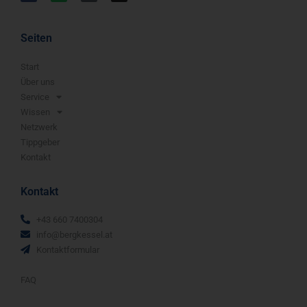
Seiten
Start
Über uns
Ser­vice
Wis­sen
Netz­werk
Tipp­ge­ber
Kon­takt
Kontakt
+43 660 7400304
info@bergkessel.at
Kontaktformular
FAQ