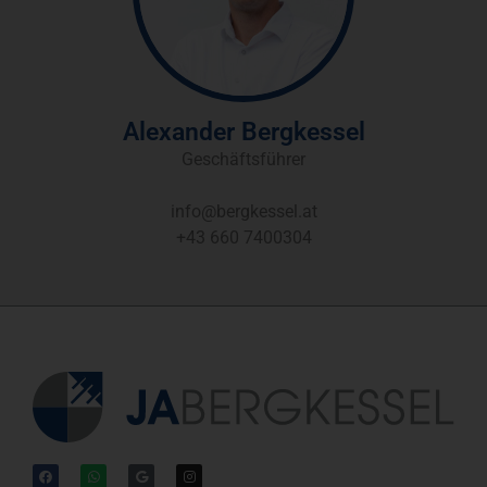
Alex­an­der Berg­kes­sel
Geschäfts­füh­rer
info@bergkessel.at
+43 660 7400304