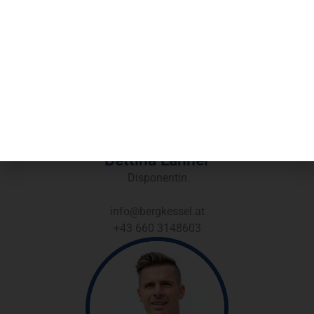
Nächste
Alternative:
Bet­ti­na Lah­ner
Dis­po­nen­tin
info@bergkessel.at
‪+43 660 3148603‬